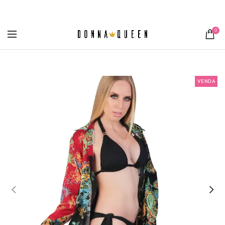
[metaslider id="3355"]
0
VENDA