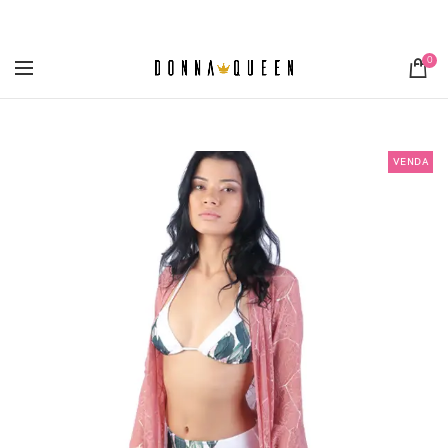
[metaslider id="3355"]
0
VENDA