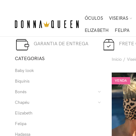
ÓCULOS
VISEIRAS
ELIZABETH
FELIPA
GARANTIA DE ENTREGA
FRETE 
CATEGORIAS
Início
Visei
Baby look
VENDA
Biquínis
Bonés
Chapéu
Elizabeth
Felipa
Hadassa