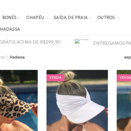
BONÉS
CHAPÉU
SAÍDA DE PRAIA
OUTROS
HADASSA
GRÁTIS ACIMA DE R$299,90
ENTREGAMOS PA
ras
Hadassa
exp
VENDA
VEND