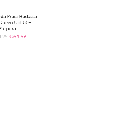
oda Praia Hadassa
AR AO CARRINHO
Queen Upf 50+
Purpura
R$
94,99
4,99