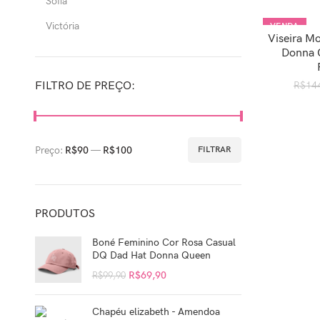
Sofia
Victória
VENDA
Viseira M
ADICION
Donna 
FILTRO DE PREÇO:
R$
14
Preço:
R$90
—
R$100
FILTRAR
PRODUTOS
Boné Feminino Cor Rosa Casual
DQ Dad Hat Donna Queen
R$
69,90
R$
99,90
Chapéu elizabeth - Amendoa