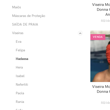
Viseira M
ADICION
Maiôs
Donna 
An
Máscaras de Proteção
R$
14
SAÍDA DE PRAIA
Viseiras
VENDA
Eva
Felipa
Hadassa
Hera
Isabel
Nefertiti
Viseira M
ADICION
Donna 
Paola
Rania
R$
14