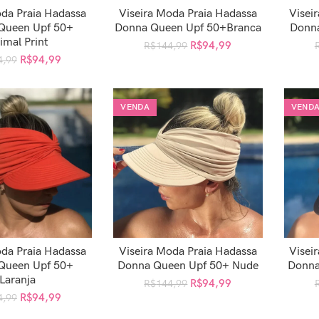
oda Praia Hadassa
Viseira Moda Praia Hadassa
Visei
AR AO CARRINHO
ADICIONAR AO CARRINHO
ADI
Queen Upf 50+
Donna Queen Upf 50+Branca
Donna
imal Print
R$
94,99
R$
144,99
R$
94,99
4,99
VENDA
VEND
oda Praia Hadassa
Viseira Moda Praia Hadassa
Visei
AR AO CARRINHO
ADICIONAR AO CARRINHO
ADI
Queen Upf 50+
Donna Queen Upf 50+ Nude
Donna
Laranja
R$
94,99
R$
144,99
R$
94,99
4,99