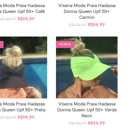
ra Moda Praia Hadassa
Viseira Moda Praia Hadassa
CIONAR AO CARRINHO
ADICIONAR AO CARRINHO
 Queen Upf 50+ Café
Donna Queen Upf 50+
Carmin
R$
94,99
R$
144,99
R$
94,99
R$
144,99
A
VENDA
ra Moda Praia Hadassa
Viseira Moda Praia Hadassa
CIONAR AO CARRINHO
ADICIONAR AO CARRINHO
 Queen Upf 50+ Preta
Donna Queen Upf 50+ Verde
Neon
R$
94,99
R$
144,99
R$
94,99
R$
144,99