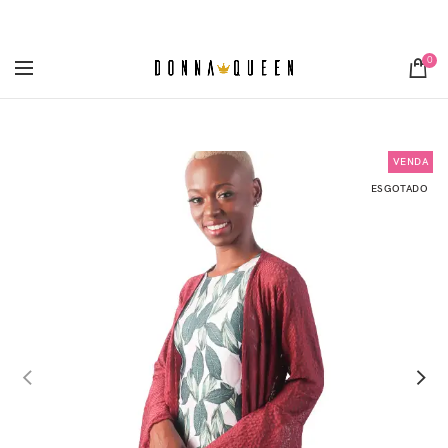
[metaslider id="3355"]
0
VENDA
ESGOTADO