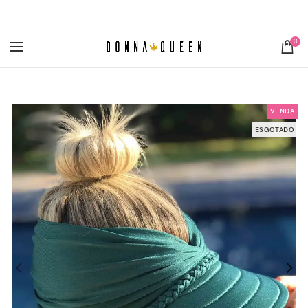
[metaslider id="3355"]
0
VENDA
ESGOTADO