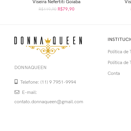
Viseira Nefertiti Goiaba
Vis
ADICIONAR AO CARRINHO
AD
R$
79,90
R$
119,90
INSTITUC
Política de
Política de
DONNAQUEEN
Conta
Telefone: (11) 9 7951-9994
E-mail:
contato.donnaqueen@gmail.com