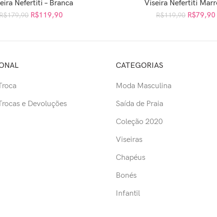
eira Nefertiti – Branca
Viseira Nefertiti Mar
ICIONAR AO CARRINHO
ADICIONAR AO CARRI
R$
119,90
R$
79,90
R$
179,90
R$
119,90
IONAL
CATEGORIAS
 Troca
Moda Masculina
 Trocas e Devoluções
Saída de Praia
Coleção 2020
Viseiras
Chapéus
Bonés
Infantil