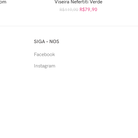
rom
Viseira Nefertiti Verde
NHO
ADICIONAR AO CARRINHO
R$
79,90
R$
119,90
SIGA – NOS
Facebook
Instagram