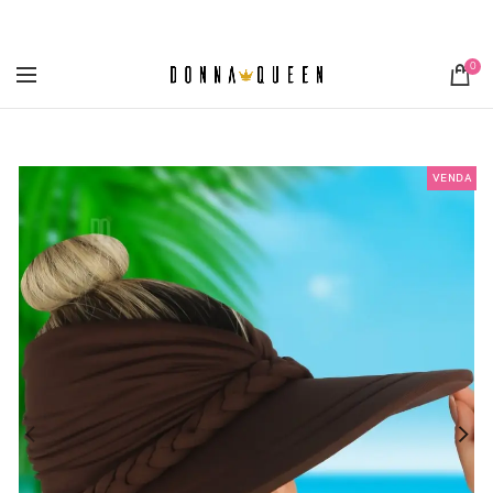
[metaslider id="3355"]
0
VENDA