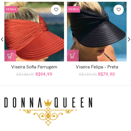
VENDA
VENDA
Viseira Sofia Ferrugem
Viseira Felipa – Preta
R$
94,99
R$
79,90
R$
144,99
R$
139,90