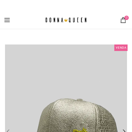
[metaslider id="3355"]
0
VENDA