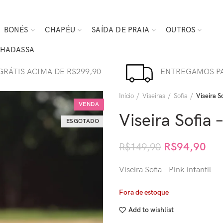
BONÉS
CHAPÉU
SAÍDA DE PRAIA
OUTROS
HADASSA
GRÁTIS ACIMA DE R$299,90
ENTREGAMOS PA
Início
Viseiras
Sofia
Viseira So
VENDA
Viseira Sofia –
ESGOTADO
R$
94,90
R$
149,90
Viseira Sofia – Pink infantil
Fora de estoque
Add to wishlist