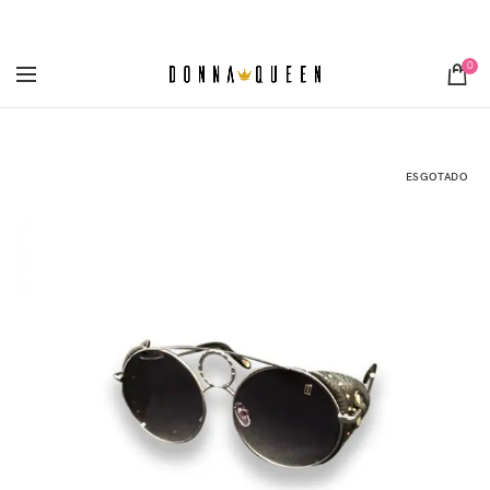
[metaslider id="3355"]
0
ESGOTADO