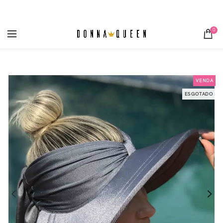
[metaslider id="3355"]
0
VENDA
ESGOTADO