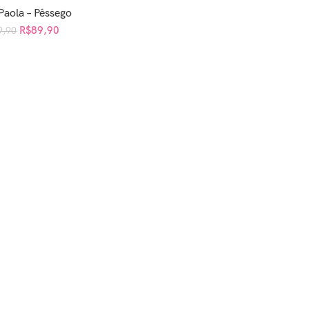
 Paola – Pêssego
AR AO CARRINHO
R$
89,90
9,90